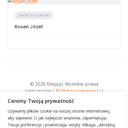
TWÓRCY FILMOWI
Rosen Józef
© 2026 filmja.pl. Wszelkie prawa
zastrzeżone |
Polityka prywatności
|
Opieka merytoryczna:
Fundacja stare-
Cenimy Twoją prywatność
kino.pl
| Opieka informatyczna:
Używamy plików cookie na naszej stronie internetowej,
telefirma.pl
.
aby zapewnić Ci jak najlepsze wrażenia, zapamiętując
Twoje preferencje i powtarzając wizyty. Klikając „Akceptuj