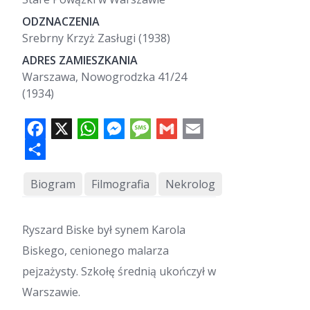
ODZNACZENIA
Srebrny Krzyż Zasługi (1938)
ADRES ZAMIESZKANIA
Warszawa, Nowogrodzka 41/24
(1934)
F
X
W
M
M
G
E
a
h
e
e
m
m
c
a
s
s
a
a
e
S
t
s
s
i
i
b
h
s
e
a
l
l
o
a
A
n
g
o
r
p
g
e
k
e
p
e
r
Biogram
Filmografia
Nekrolog
Ryszard Biske był synem Karola
Biskego, cenionego malarza
pejzażysty. Szkołę średnią ukończył w
Warszawie.