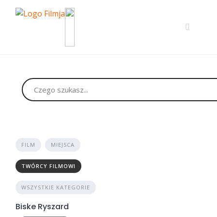
Skip
to
content
FILM
MIEJSCA
TWÓRCY FILMOWI
WSZYSTKIE KATEGORIE
Biske Ryszard