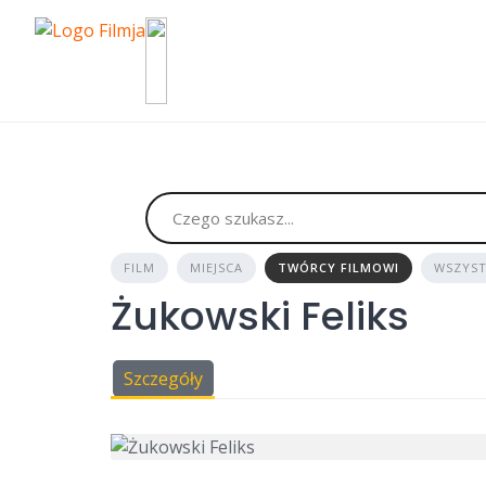
Skip
to
content
FILM
MIEJSCA
TWÓRCY FILMOWI
WSZYST
Żukowski Feliks
Szczegóły