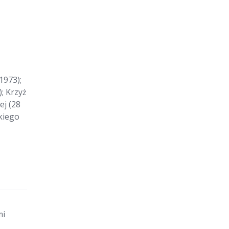
1973);
; Krzyż
ej (28
kiego
mi