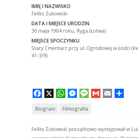
IMIĘ I NAZWISKO
Feliks Żukowski
DATA I MIEJSCE URODZIN
30 maja 1904 roku, Ryga (Łotwa)
MIEJSCE SPOCZYNKU
Stary Cmentarz przy ul. Ogrodowej w Łodzi (k
41-3/9)
F
X
W
M
M
G
E
S
a
h
e
e
m
m
h
c
a
s
s
a
a
a
e
t
s
s
i
i
r
b
s
e
a
l
l
e
o
A
n
g
Biogram
Filmografia
o
p
g
e
k
p
e
r
Feliks Żukowski początkowo występował w Lublin