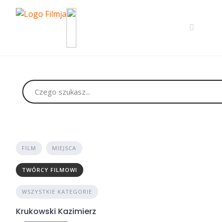
Skip
to
content
FILM
MIEJSCA
TWÓRCY FILMOWI
WSZYSTKIE KATEGORIE
Krukowski Kazimierz