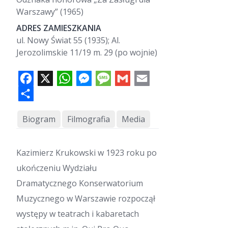
Warszawy” (1965)
ADRES ZAMIESZKANIA
ul. Nowy Świat 55 (1935); Al.
Jerozolimskie 11/19 m. 29 (po wojnie)
F
X
W
M
M
G
E
a
h
e
e
m
m
c
a
s
s
a
a
e
S
t
s
s
i
i
b
h
s
e
a
l
l
o
a
A
n
g
o
r
p
g
e
k
e
p
e
r
Biogram
Filmografia
Media
Kazimierz Krukowski w 1923 roku po
ukończeniu Wydziału
Dramatycznego Konserwatorium
Muzycznego w Warszawie rozpoczął
występy w teatrach i kabaretach