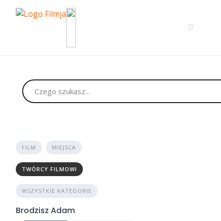
Skip
to
content
FILM
MIEJSCA
TWÓRCY FILMOWI
WSZYSTKIE KATEGORIE
Brodzisz Adam