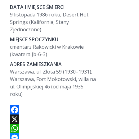
DATA I MIEJSCE ŚMIERCI
9 listopada 1986 roku, Desert Hot
Springs (Kalifornia, Stany
Zjednoczone)
MIEJSCE SPOCZYNKU
cmentarz Rakowicki w Krakowie
(kwatera Jb-6-3)
ADRES ZAMIESZKANIA
Warszawa, ul. Złota 59 (1930–1931);
Warszawa, Fort Mokotowski, willa na
ul. Olimpijskiej 46 (od maja 1935
roku)
F
a
c
e
X
b
o
o
W
k
h