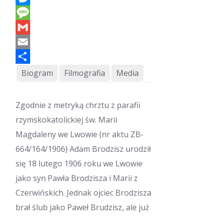
a
t
M
s
e
A
s
p
s
M
p
e
e
n
s
g
s
G
e
a
m
r
g
a
e
i
E
l
m
a
i
S
l
h
Biogram
Filmografia
Media
a
r
e
Z
godnie z metryką chrztu z parafii
rzymskokatolickiej św. Marii
Magdaleny we Lwowie (nr aktu ZB-
664/164/1906) Adam Brodzisz urodził
się 18 lutego 1906 roku we Lwowie
jako syn Pawła Brodzisza i Marii z
Czerwińskich. Jednak o
jciec Brodzisza
brał ślub jako Paweł Brudzisz, ale już