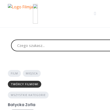
Skip
to
content
FILM
MIEJSCA
TWÓRCY FILMOWI
WSZYSTKIE KATEGORIE
Batycka Zofia