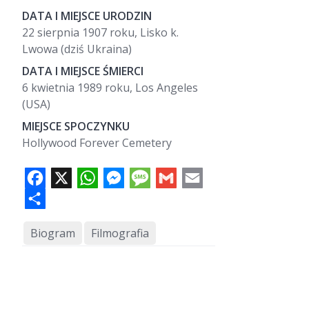
DATA I MIEJSCE URODZIN
22 sierpnia 1907 roku, Lisko k.
Lwowa (dziś Ukraina)
DATA I MIEJSCE ŚMIERCI
6 kwietnia 1989 roku, Los Angeles
(USA)
MIEJSCE SPOCZYNKU
Hollywood Forever Cemetery
F
X
W
M
M
G
E
a
h
e
e
m
m
c
a
s
s
a
a
e
S
t
s
s
i
i
b
h
s
e
a
l
l
o
a
A
n
g
o
r
p
g
e
k
e
p
e
r
Biogram
Filmografia