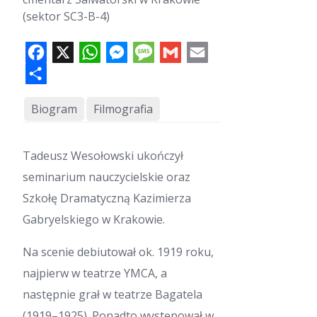
(sektor SC3-B-4)
F
X
W
M
M
G
E
a
h
e
e
m
m
c
a
s
s
a
a
e
S
t
s
s
i
i
b
h
s
e
a
l
l
o
a
A
n
g
o
r
p
g
e
k
e
p
e
r
Biogram
Filmografia
Tadeusz Wesołowski ukończył
seminarium nauczycielskie oraz
Szkołę Dramatyczną Kazimierza
Gabryelskiego w Krakowie.
Na scenie debiutował ok. 1919 roku,
najpierw w teatrze YMCA, a
następnie grał w teatrze Bagatela
(1919–1925). Ponadto występował w