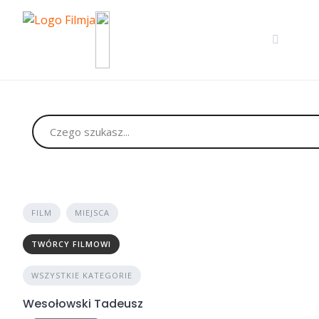
Skip
to
content
FILM
MIEJSCA
TWÓRCY FILMOWI
WSZYSTKIE KATEGORIE
Wesołowski Tadeusz