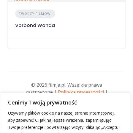
TWÓRCY FILMOWI
Vorbond Wanda
© 2026 filmja.pl. Wszelkie prawa
zastrzeżone |
Polityka prywatności
|
Opieka merytoryczna:
Fundacja stare-
Cenimy Twoją prywatność
kino.pl
| Opieka informatyczna:
Używamy plików cookie na naszej stronie internetowej,
telefirma.pl
.
aby zapewnić Ci jak najlepsze wrażenia, zapamiętując
Twoje preferencje i powtarzając wizyty. Klikając „Akceptuj