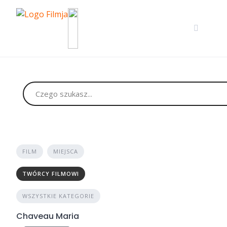
Skip
to
content
FILM
MIEJSCA
TWÓRCY FILMOWI
WSZYSTKIE KATEGORIE
Chaveau Maria