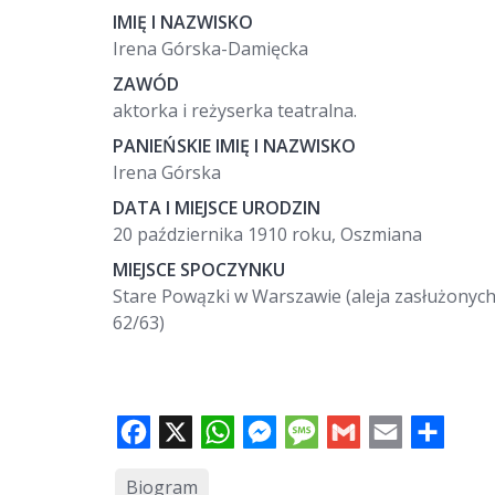
IMIĘ I NAZWISKO
Irena Górska-Damięcka
ZAWÓD
aktorka i reżyserka teatralna.
PANIEŃSKIE IMIĘ I NAZWISKO
Irena Górska
DATA I MIEJSCE URODZIN
20 października 1910 roku, Oszmiana
MIEJSCE SPOCZYNKU
Stare Powązki w Warszawie (aleja zasłużonych
62/63)
F
X
W
M
M
G
E
S
a
h
e
e
m
m
h
c
a
s
s
a
a
a
e
t
s
s
i
i
r
b
s
e
a
l
l
e
o
A
n
g
Biogram
o
p
g
e