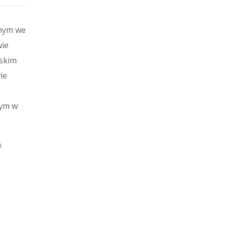
znym we
wie
ńskim
ie
nym w
.