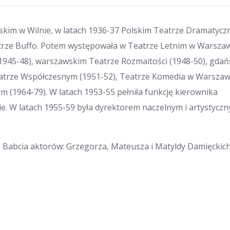
skim w Wilnie, w latach 1936-37 Polskim Teatrze Dramatyc
trze Buffo. Potem występowała w Teatrze Letnim w Warsza
(1945-48), warszawskim Teatrze Rozmaitości (1948-50), gda
atrze Współczesnym (1951-52), Teatrze Komedia w Warszaw
 (1964-79). W latach 1953-55 pełniła funkcję kierownika
ie. W latach 1955-59 była dyrektorem naczelnym i artystycz
 Babcia aktorów: Grzegorza, Mateusza i Matyldy Damięckich