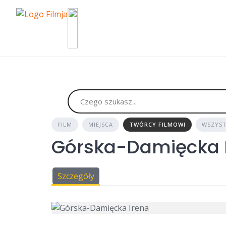
Skip
to
content
FILM
MIEJSCA
TWÓRCY FILMOWI
WSZYST
Górska-Damięcka 
Szczegóły