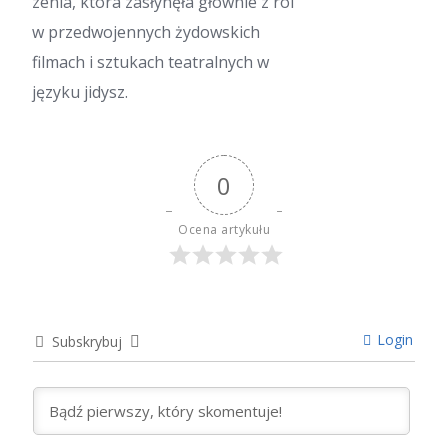
zenia, która zasłynęła głównie z ról
w przedwojennych żydowskich
filmach i sztukach teatralnych w
języku jidysz.
0
Ocena artykułu
Login
Subskrybuj