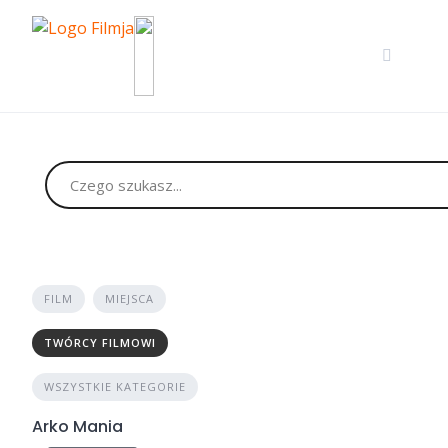
Skip
to
content
FILM
MIEJSCA
TWÓRCY FILMOWI
WSZYSTKIE KATEGORIE
Arko Mania