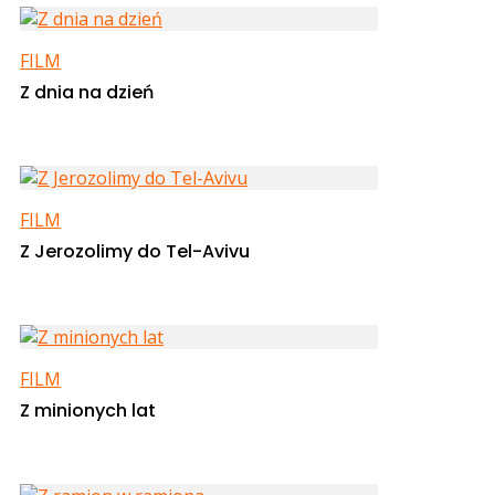
FILM
Z dnia na dzień
FILM
Z Jerozolimy do Tel-Avivu
FILM
Z minionych lat