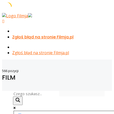
Skip
to
content
Zgłoś błąd na stronie Filmja.pl
Zgłoś błąd na stronie Filmja.pl
566 pozycji
FILM