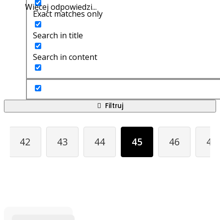
Więcej odpowiedzi...
Exact matches only
Search in title
Search in content
Filtruj
42
43
44
45
46
47