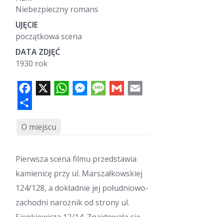
Niebezpieczny romans
UJĘCIE
początkowa scena
DATA ZDJĘĆ
1930 rok
F
X
W
M
M
G
E
a
h
e
e
m
m
c
a
s
s
a
a
e
S
t
s
s
i
i
b
h
s
e
a
l
l
o
a
A
n
g
o
r
p
g
e
k
e
p
e
r
O miejscu
Pierwsza scena filmu przedstawia
kamienicę przy ul. Marszałkowskiej
124/128, a dokładnie jej południowo-
zachodni narożnik od strony ul.