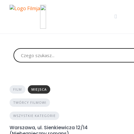
Skip
to
content
FILM
MIEJSCA
TWÓRCY FILMOWI
WSZYSTKIE KATEGORIE
Warszawa, ul. Sienkiewicza 12/14
(Niebezpieczny romans)