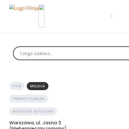
Skip
to
content
FILM
MIEJSCA
TWÓRCY FILMOWI
WSZYSTKIE KATEGORIE
Warszawa, ul. Jasna 3
(Niebezpieczny romans)