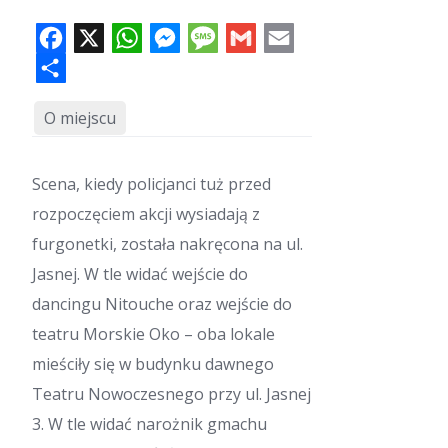
F
X
W
M
M
G
E
a
h
e
e
m
m
c
a
s
s
a
a
e
S
t
s
s
i
i
b
h
s
e
a
l
l
o
a
A
n
g
o
r
p
g
e
k
e
p
e
r
O miejscu
Scena, kiedy policjanci tuż przed
rozpoczęciem akcji wysiadają z
furgonetki, została nakręcona na ul.
Jasnej. W tle widać wejście do
dancingu Nitouche oraz wejście do
teatru Morskie Oko – oba lokale
mieściły się w budynku dawnego
Teatru Nowoczesnego przy ul. Jasnej
3. W tle widać narożnik gmachu